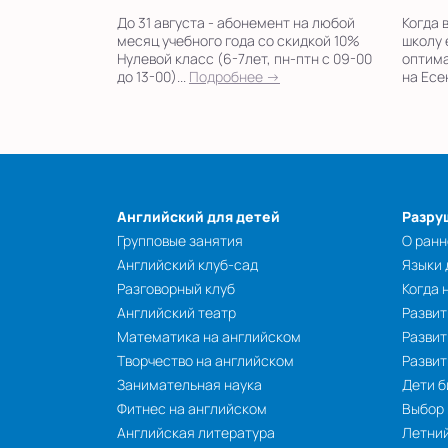
До 31 августа - абонемент на любой
Когда 
месяц учебного года со скидкой 10%
школу 
Нулевой класс (6-7лет, пн-птн с 09-00
оптима
до 13-00)...
Подробнее →
на Есен
Английский для детей
Разру
Групповые занятия
О ранн
Английский клуб-сад
Языки
Разговорный клуб
Когда 
Английский театр
Развит
Математика на английском
Развит
Творчество на английском
Разви
Занимательная наука
Дети б
Фитнес на английском
Выбор
Английская литература
Летний