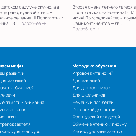
в детском саду уже скучно, а в
Вторая смена летнего лагеря в
еще рано, нулевой класс -
Полиглотиках на Есенина.18 13
льное решение!!!! Полиглотики
июня! Присоединяйтесь, друзь
ина, 18...
Подробнее →
Семь континентов — дв...
Подробнее →
шаем мифы
Методика обучения
ем развитии
Игровой английский
 для малышей
Для малышей
начать обучение?
Для дошкольников
ие речи
Для школьников
ие памяти и внимания
Немецкий для детей
тие мышления
Испанский для детей
илингвы
Французский для детей
 преподавателя
Обучение чтению и письму
 каникулярный курс
Индивидуальные занятия