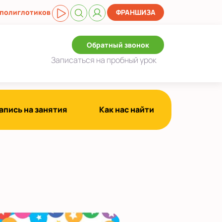
 полиглотиков
ФРАНШИЗА
Обратный звонок
Записаться
на пробный урок
апись на занятия
Как нас найти