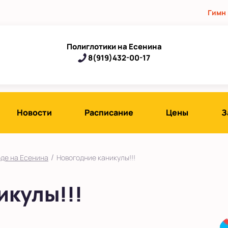
Гимн
Полиглотики на Есенина
8(919)432-00-17
Новости
Расписание
Цены
З
/
оде на Есенина
Новогодние каникулы!!!
икулы!!!