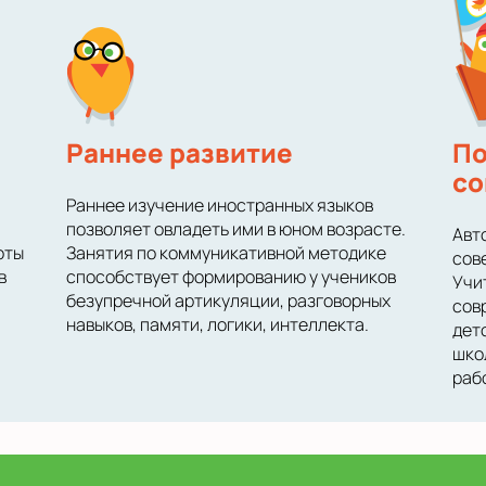
Раннее развитие
По
со
Раннее изучение иностранных языков
позволяет овладеть ими в юном возрасте.
Авт
оты
Занятия по коммуникативной методике
сов
в
способствует формированию у учеников
Учи
безупречной артикуляции, разговорных
сов
навыков, памяти, логики, интеллекта.
дет
шко
раб