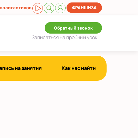
 полиглотиков
ФРАНШИЗА
Обратный звонок
Записаться
на пробный урок
апись на занятия
Как нас найти