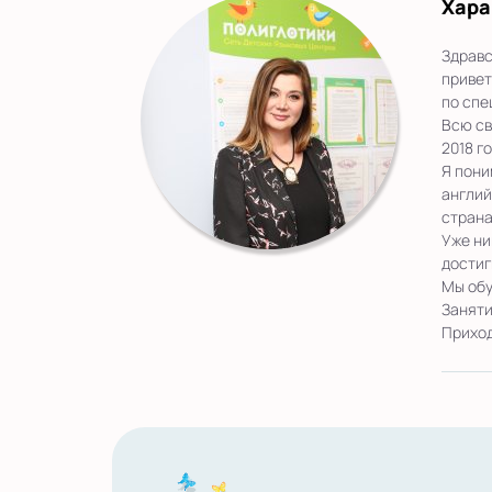
Хара
Здравс
привет
по спе
Всю св
2018 г
Я пони
англий
страна
Уже ни
достиг
Мы обу
Заняти
Приход