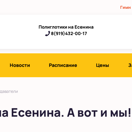
Гимн
Полиглотики на Есенина
8(919)432-00-17
Новости
Расписание
Цены
З
даватели
 Есенина. А вот и мы!