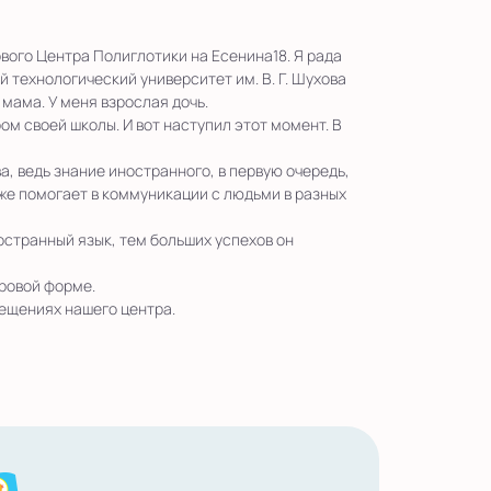
вого Центра Полиглотики на Есенина18. Я рада
 технологический университет им. В. Г. Шухова
ама. У меня взрослая дочь.
ом своей школы. И вот наступил этот момент. В
а, ведь знание иностранного, в первую очередь,
кже помогает в коммуникации с людьми в разных
остранный язык, тем больших успехов он
гровой форме.
мещениях нашего центра.