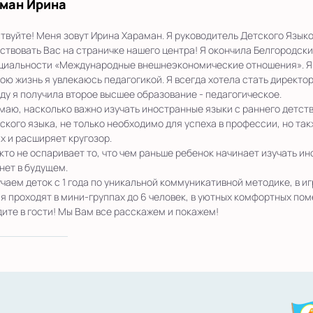
ман Ирина
твуйте! Меня зовут Ирина Хараман. Я руководитель Детского Языко
ствовать Вас на страничке нашего центра! Я окончила Белгородский
циальности «Международные внешнеэкономические отношения». Я м
ою жизнь я увлекаюсь педагогикой. Я всегда хотела стать директор
оду я получила второе высшее образование - педагогическое.
маю, насколько важно изучать иностранные языки с раннего детств
ского языка, не только необходимо для успеха в профессии, но та
х и расширяет кругозор.
кто не оспаривает то, что чем раньше ребенок начинает изучать ин
нет в будущем.
чаем деток с 1 года по уникальной коммуникативной методике, в и
я проходят в мини-группах до 6 человек, в уютных комфортных по
ите в гости! Мы Вам все расскажем и покажем!