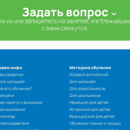
Задать вопрос
е их или запишитесь на занятие, и в ближайш
с вами свяжутся.
шаем мифы
Методика обучения
ем развитии
Игровой английский
 для малышей
Для малышей
начать обучение?
Для дошкольников
ие речи
Для школьников
ие памяти и внимания
Немецкий для детей
тие мышления
Испанский для детей
илингвы
Французский для детей
 преподавателя
Обучение чтению и письму