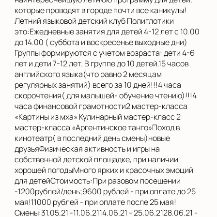
которые проводят в городе почти все каникулы!
Летний языковой детский клуб Полиглотики
это:Ежедневные занятия для детей 4-12 лет с 10.00
до 14.00 ( суббота и воскресенье выходные дни)
Группы формируются с учетом возраста: дети 4-6
лет и дети 7-12 лет. В группе до 10 детей.15 часов
английского языка(что равно 2 месяцам
регулярных занятий) всего за 10 дней!!!4 часа
скорочтения( для малышей- обучение чтению)!!!4
часа финансовой грамотности2 мастер-класса
«Картины из мха» Кулинарный мастер-класс 2
мастер-класса «Аргентинское танго»Поход в
кинотеатр( в последний день смены)новые
друзьяФизическая активность и игры на
собственной детской площадке, при наличии
хорошей погодыМного ярких и красочных эмоций
для детейСтоимость:При разовом посещении
-1200рублей/день;9600 рублей - при оплате до 25
мая!11000 рублей - при оплате после 25 мая!
Смены:31.05.21 -11.06.2114.06.21 - 25.06.2128.06.21 -