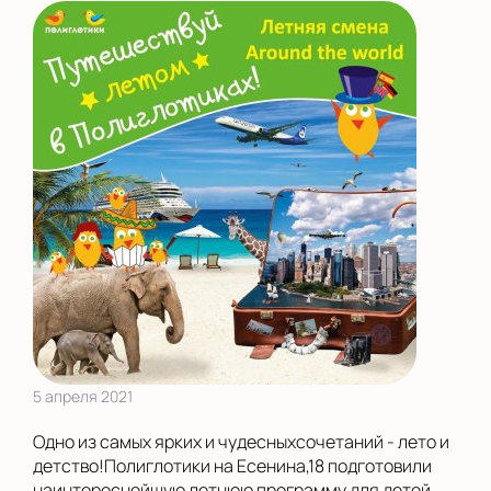
5 апреля 2021
Одно из самых ярких и чудесныхсочетаний - лето и
детство!Полиглотики на Есенина,18 подготовили
наинтереснейшую летнюю программу для детей,