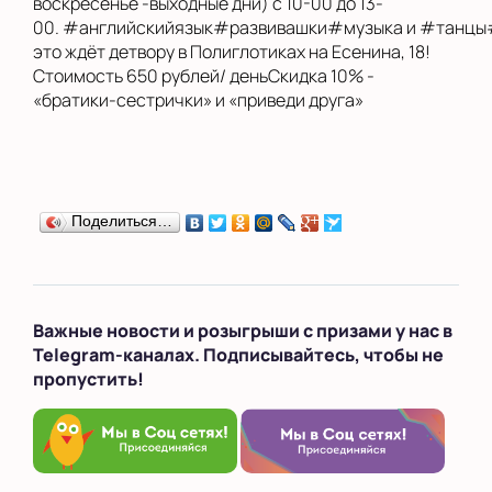
воскресенье -выходные дни) с 10-00 до 13-
00. #английскийязык#развивашки#музыка и #танцы
это ждёт детвору в Полиглотиках на Есенина, 18!
Стоимость 650 рублей/ деньСкидка 10% -
«братики-сестрички» и «приведи друга»
Поделиться…
Важные новости и розыгрыши с призами у нас в
Telegram-каналах. Подписывайтесь, чтобы не
пропустить!