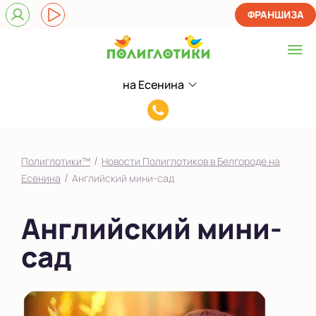
ФРАНШИЗА
на Есенина
Выберите центр
8(919)432-
в ЖК Гостенский
00-
на Есенина
17
/
Полиглотики™
Новости Полиглотиков в Белгороде на
Показать на карте
/
Есенина
Английский мини-сад
Выбрать другой город
Английский мини-
сад