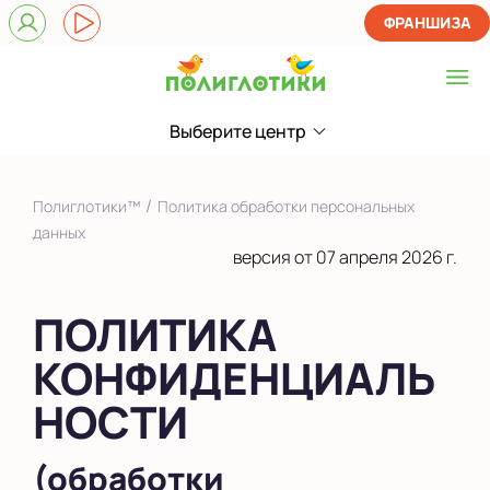
ФРАНШИЗА
Выберите центр
Выберите центр
в ЖК Гостенский
/
Полиглотики™
Политика обработки персональных
на Есенина
данных
версия от 07 апреля 2026 г.
Показать на карте
ПОЛИТИКА
Выбрать другой город
КОНФИДЕНЦИАЛЬ
НОСТИ
(обработки